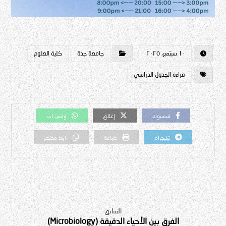
١٠ سبتمبر، ٢٠٢٥
جامعة جدة
كلية العلوم
قراءة الجدول الدراسي
فيسبوك
إغلاق
واتس اب
تيليجرام
طباعة
رابط مختصر
السابق
الفرق بين الأحياء الدقيقة (Microbiology)